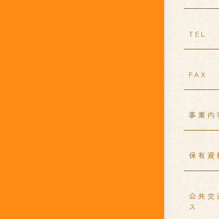
TEL
FAX
事業内
保有資
公共交
ス