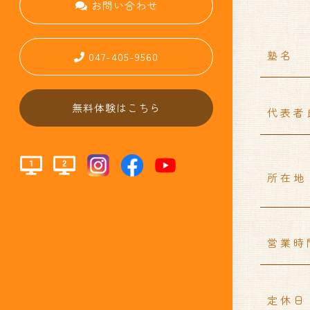
お問い合わせ
塾名
047-405-9560
無料体験はこちら
代表者
所在地
営業時
定休日